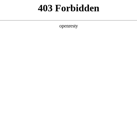
您需要什么帮助？
请填写您的相关情况，我们将及时联系您反馈处理
*
公司
*
姓名
*
电话